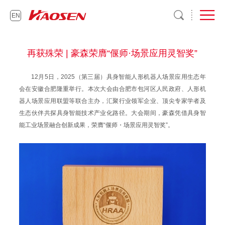
EN
再获殊荣 | 豪森荣膺“偃师·场景应用灵智奖”
12月5日，2025（第三届）具身智能人形机器人场景应用生态年
会在安徽合肥隆重举行。本次大会由合肥市包河区人民政府、人形机
器人场景应用联盟等联合主办，汇聚行业领军企业、顶尖专家学者及
生态伙伴共探具身智能技术产业化路径。大会期间，豪森凭借具身智
能工业场景融合创新成果，荣膺“偃师・场景应用灵智奖”。