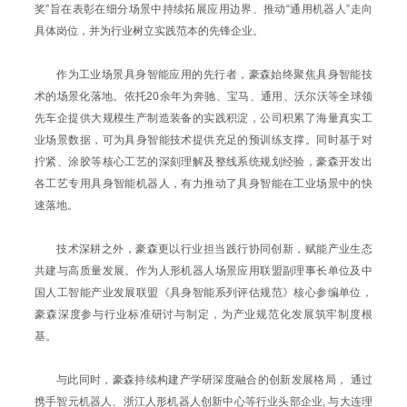
奖”旨在表彰在细分场景中持续拓展应用边界、推动“通用机器人”走向
具体岗位，并为行业树立实践范本的先锋企业。
作为工业场景具身智能应用的先行者，豪森始终聚焦具身智能技
术的场景化落地。依托20余年为奔驰、宝马、通用、沃尔沃等全球领
先车企提供大规模生产制造装备的实践积淀，公司积累了海量真实工
业场景数据，可为具身智能技术提供充足的预训练支撑。同时基于对
拧紧、涂胶等核心工艺的深刻理解及整线系统规划经验，豪森开发出
各工艺专用具身智能机器人，有力推动了具身智能在工业场景中的快
速落地。
技术深耕之外，豪森更以行业担当践行协同创新，赋能产业生态
共建与高质量发展。作为人形机器人场景应用联盟副理事长单位及中
国人工智能产业发展联盟《具身智能系列评估规范》核心参编单位，
豪森深度参与行业标准研讨与制定，为产业规范化发展筑牢制度根
基。
与此同时，豪森持续构建产学研深度融合的创新发展格局， 通过
携手智元机器人、浙江人形机器人创新中心等行业头部企业, 与大连理