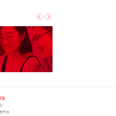
招 聘
联系我们
研发
心
准平台